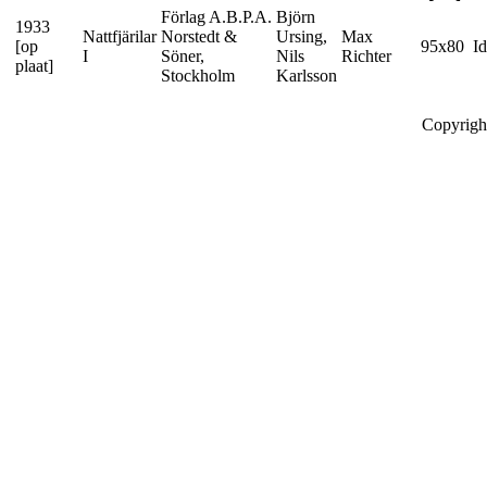
Förlag A.B.P.A.
Björn
1933
Nattfjärilar
Norstedt &
Ursing,
Max
[op
95x80
I
I
Söner,
Nils
Richter
plaat]
Stockholm
Karlsson
Copyrigh