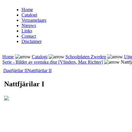
Home
Catalogi
Verzamelaars
Nieuws
Links
Contact
Disclaimer
Home
Catalogi
Schoolplaten Zweden
Uitg
Serie - Bilder av svenska djur [Vlinders, Max Richter]
Nattfjä
Dagfjärilar II
Nattfjärilar II
Nattfjärilar I