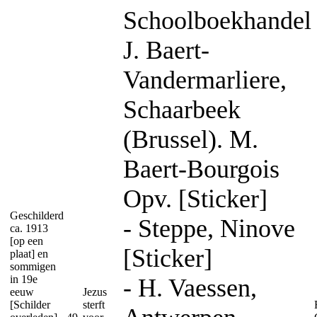
Schoolboekhandel
J. Baert-
Vandermarliere,
Schaarbeek
(Brussel). M.
Baert-Bourgois
Opv. [Sticker]
Geschilderd
- Steppe, Ninove
ca. 1913
[op een
[Sticker]
plaat] en
sommigen
in 19e
- H. Vaessen,
eeuw
Jezus
[Schilder
sterft