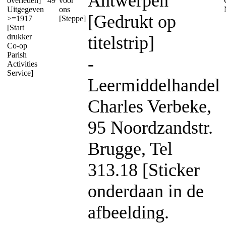
Antwerpen
overleden]
49
voor
Uitgegeven
ons
[Gedrukt op
>=1917
[Steppe]
[Start
drukker
titelstrip]
Co-op
Parish
-
Activities
Service]
Leermiddelhandel
Charles Verbeke,
95 Noordzandstr.
Brugge, Tel
313.18 [Sticker
onderdaan in de
afbeelding.