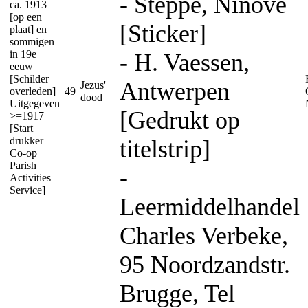
- Steppe, Ninove
ca. 1913
[op een
[Sticker]
plaat] en
sommigen
in 19e
- H. Vaessen,
eeuw
[Schilder
Antwerpen
Jezus'
overleden]
49
dood
Uitgegeven
[Gedrukt op
>=1917
[Start
drukker
titelstrip]
Co-op
Parish
-
Activities
Service]
Leermiddelhandel
Charles Verbeke,
95 Noordzandstr.
Brugge, Tel