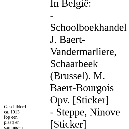
In België:
-
Schoolboekhandel
J. Baert-
Vandermarliere,
Schaarbeek
(Brussel). M.
Baert-Bourgois
Opv. [Sticker]
Geschilderd
- Steppe, Ninove
ca. 1913
[op een
[Sticker]
plaat] en
sommigen