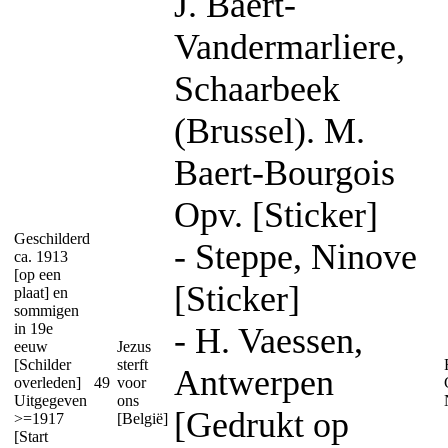
J. Baert-
Vandermarliere,
Schaarbeek
(Brussel). M.
Baert-Bourgois
Opv. [Sticker]
Geschilderd
- Steppe, Ninove
ca. 1913
[op een
[Sticker]
plaat] en
sommigen
in 19e
- H. Vaessen,
eeuw
Jezus
[Schilder
sterft
Antwerpen
overleden]
49
voor
Uitgegeven
ons
[Gedrukt op
>=1917
[België]
[Start