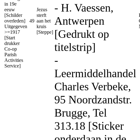
in 19e
- H. Vaessen,
eeuw
Jezus
[Schilder
sterft
Antwerpen
overleden]
49
aan het
Uitgegeven
kruis
[Gedrukt op
>=1917
[Steppe]
[Start
drukker
titelstrip]
Co-op
Parish
-
Activities
Service]
Leermiddelhandel
Charles Verbeke,
95 Noordzandstr.
Brugge, Tel
313.18 [Sticker
onderdaan in de