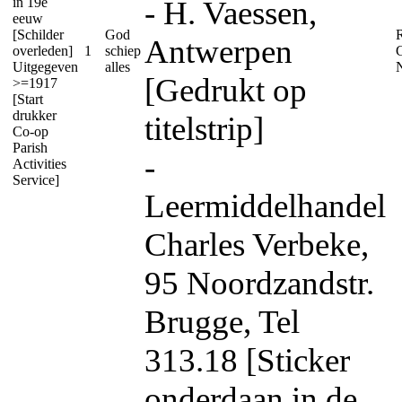
in 19e
- H. Vaessen,
eeuw
[Schilder
God
Antwerpen
overleden]
1
schiep
Uitgegeven
alles
N
[Gedrukt op
>=1917
[Start
drukker
titelstrip]
Co-op
Parish
-
Activities
Service]
Leermiddelhandel
Charles Verbeke,
95 Noordzandstr.
Brugge, Tel
313.18 [Sticker
onderdaan in de