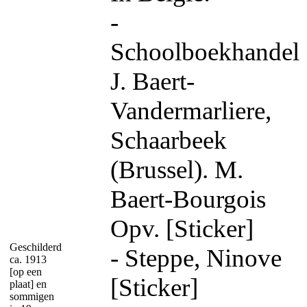
-
Schoolboekhandel
J. Baert-
Vandermarliere,
Schaarbeek
(Brussel). M.
Baert-Bourgois
Opv. [Sticker]
Geschilderd
- Steppe, Ninove
ca. 1913
[op een
[Sticker]
plaat] en
sommigen