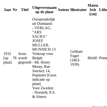
Maten
Uitgeversnaam
Jaar
Nr
Titel
Auteur
Illustrator
bxh
Lith
op de plaat
[cm]
Oorspronkelijk
uit Duitsland:
- VERLAG,
"ARS
SACRA"
JOSEF
MULLER,
MUNNICH 13
Gebhart
1932
Jezus
Verkoop voor
Fugel
[op
78
wordt
België:
80x60
Prin
(1863-
plaat]
gegeseld
- Mr. Henry
1939)
Moray, Rue
Jonckey 14,
Pepinster [Geen
indicatie op
plaat]
Voor Zweden:
- Norstedt, P.A.
& Söners