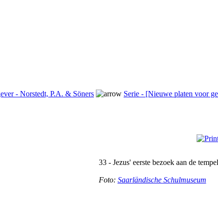
ever - Norstedt, P.A. & Söners
Serie - [Nieuwe platen voor g
33 - Jezus' eerste bezoek aan de tempe
Foto:
Saarländische Schulmuseum