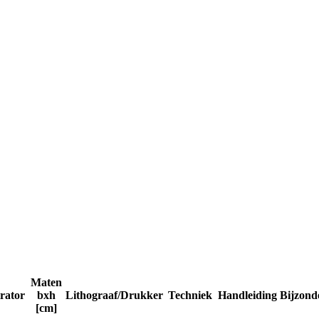
Maten
trator
bxh
Lithograaf/Drukker
Techniek
Handleiding
Bijzond
[cm]