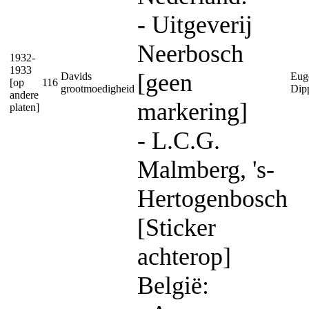
- Uitgeverij
Neerbosch
1932-
1933
[geen
Davids
Eug
[op
116
grootmoedigheid
Dip
andere
markering]
platen]
- L.C.G.
Malmberg, 's-
Hertogenbosch
[Sticker
achterop]
België: