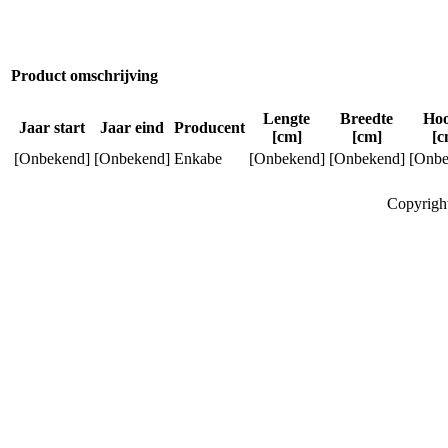
Product omschrijving
Lengte
Breedte
Hoo
Jaar start
Jaar eind
Producent
[cm]
[cm]
[c
[Onbekend]
[Onbekend]
Enkabe
[Onbekend]
[Onbekend]
[Onbe
Copyrigh