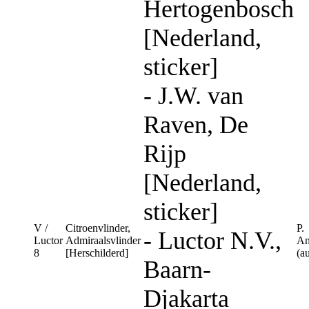
Hertogenbosch
[Nederland,
sticker]
- J.W. van
Raven, De
Rijp
[Nederland,
sticker]
V /
Citroenvlinder,
P.
- Luctor N.V.,
Luctor
Admiraalsvlinder
An
8
[Herschilderd]
(a
Baarn-
Djakarta