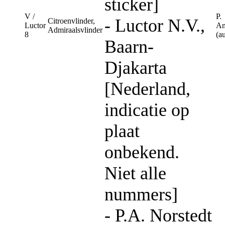
sticker]
V /
P.
- Luctor N.V.,
Citroenvlinder,
Luctor
An
Admiraalsvlinder
8
(a
Baarn-
Djakarta
[Nederland,
indicatie op
plaat
onbekend.
Niet alle
nummers]
- P.A. Norstedt