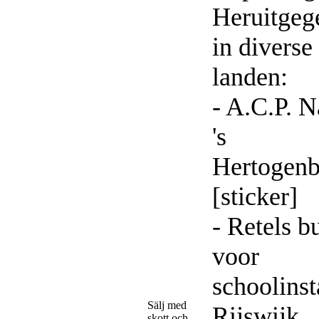
Heruitgeg
in diverse
landen:
- A.C.P. 
's
Hertogen
[sticker]
- Retels b
voor
schoolinst
Sälj med
Rijswijk
skott och