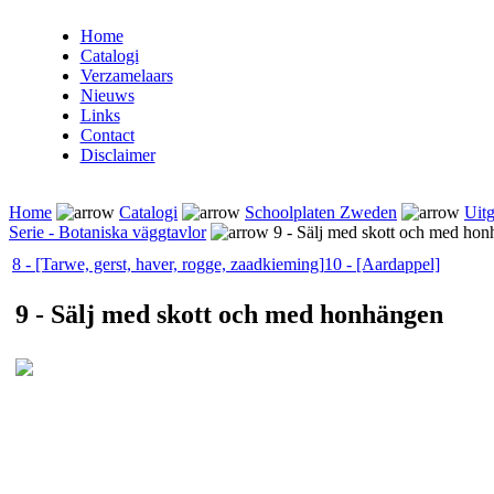
Home
Catalogi
Verzamelaars
Nieuws
Links
Contact
Disclaimer
Home
Catalogi
Schoolplaten Zweden
Uitg
Serie - Botaniska väggtavlor
9 - Sälj med skott och med ho
8 - [Tarwe, gerst, haver, rogge, zaadkieming]
10 - [Aardappel]
9 - Sälj med skott och med honhängen