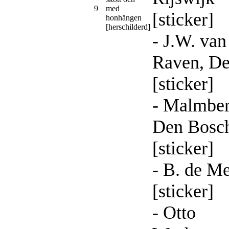
9
med
[sticker]
honhängen
[herschilderd]
- J.W. van
Raven, De
[sticker]
- Malmber
Den Bosc
[sticker]
- B. de M
[sticker]
- Otto