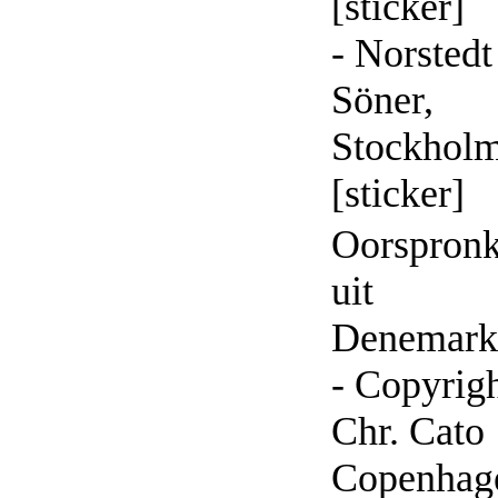
[sticker]
- Norsted
Söner,
Stockhol
[sticker]
Oorspronk
uit
Denemark
- Copyrig
Chr. Cato
Copenhag