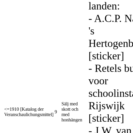
landen:
- A.C.P. 
's
Hertogen
[sticker]
- Retels b
voor
schoolinst
Rijswijk
Sälj med
<=1910 [Katalog der
skott och
9
Veranschaulichungsmittel]
med
[sticker]
honhängen
- J.W. van