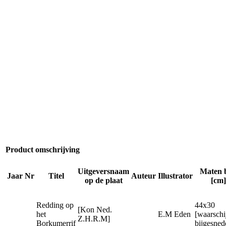
Product omschrijving
Uitgeversnaam
Maten 
Jaar
Nr
Titel
Auteur
Illustrator
op de plaat
[cm]
Redding op
44x30
[Kon Ned.
het
E.M Eden
[waarschij
Z.H.R.M]
Borkumerrif
bijgesned