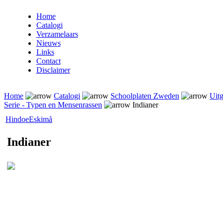
Home
Catalogi
Verzamelaars
Nieuws
Links
Contact
Disclaimer
Home
Catalogi
Schoolplaten Zweden
Uitg
Serie - Typen en Mensenrassen
Indianer
Hindoe
Eskimå
Indianer