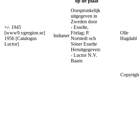
op de plaat
Oorspronkelijk
uitgegeven in
Zweden door
+/- 1945
- Esselte,
[www9.vgregion.se]
Förlag; P.
Olle
Indianer
1956 [Catalogus
Norstedt och
Hagdahl
Luctor]
Söner Esselte
Heruitgegeven:
- Luctor N.V.
Baarn
Copyrigh