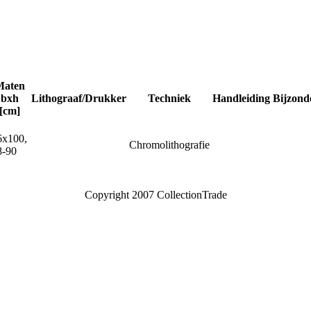
Maten
bxh
Lithograaf/Drukker
Techniek
Handleiding
Bijzond
[cm]
6x100,
Chromolithografie
8-90
Copyright 2007 CollectionTrade