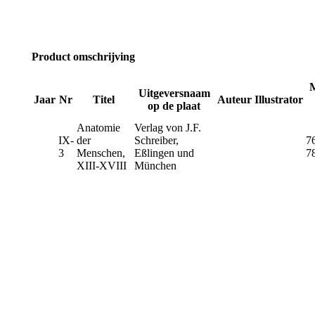
Product omschrijving
Uitgeversnaam
Jaar
Nr
Titel
Auteur
Illustrator
op de plaat
Anatomie
Verlag von J.F.
IX-
der
Schreiber,
7
3
Menschen,
Eßlingen und
7
XIII-XVIII
München