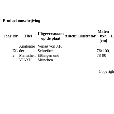
Product omschrijving
Maten
Uitgeversnaam
Jaar
Nr
Titel
Auteur
Illustrator
bxh
L
op de plaat
[cm]
Anatomie
Verlag von J.F.
IX-
der
Schreiber,
76x100,
2
Menschen,
Eßlingen und
78-90
VII-XII
München
Copyrigh