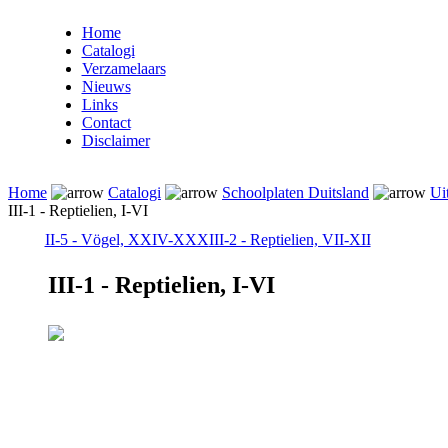
Home
Catalogi
Verzamelaars
Nieuws
Links
Contact
Disclaimer
Home
Catalogi
Schoolplaten Duitsland
Ui
III-1 - Reptielien, I-VI
II-5 - Vögel, XXIV-XXX
III-2 - Reptielien, VII-XII
III-1 - Reptielien, I-VI