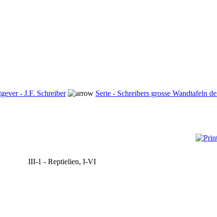
tgever - J.F. Schreiber
Serie - Schreibers grosse Wandtafeln d
III-1 - Reptielien, I-VI