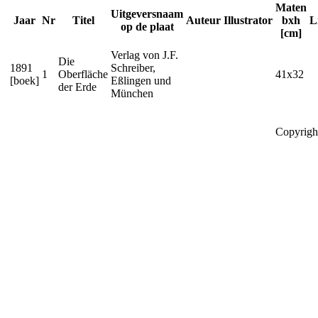
Maten
Uitgeversnaam
Jaar
Nr
Titel
Auteur
Illustrator
bxh
L
op de plaat
[cm]
Verlag von J.F.
Die
1891
Schreiber,
1
Oberfläche
41x32
[boek]
Eßlingen und
der Erde
München
Copyrigh