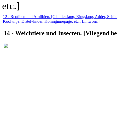
etc.]
12 - Reptilien und Amfibien. [Gladde slang, Ringslang, Adder, Schil
Koolwitje, Distelvlinder, Koninginnepage, etc., Lintworm]
14 - Weichtiere und Insecten. [Vliegend her