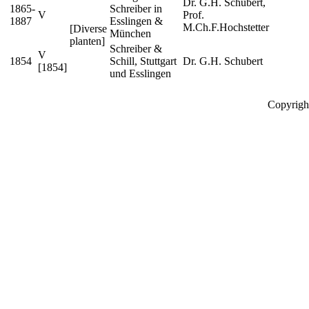
Dr. G.H. Schubert,
1865-
Schreiber in
V
Prof.
1887
Esslingen &
M.Ch.F.Hochstetter
[Diverse
München
planten]
Schreiber &
V
1854
Schill, Stuttgart
Dr. G.H. Schubert
[1854]
und Esslingen
Copyrigh