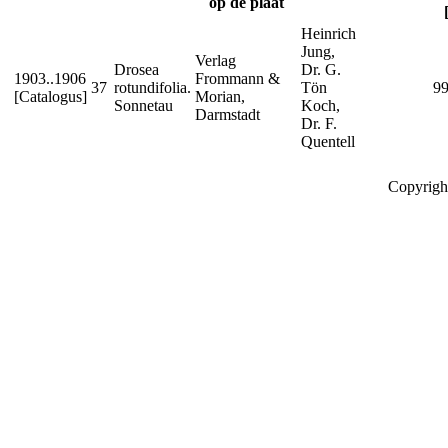
op de plaat
Heinrich
Jung,
Verlag
Drosea
Dr. G.
1903..1906
Frommann &
37
rotundifolia.
Tön
99
[Catalogus]
Morian,
Sonnetau
Koch,
Darmstadt
Dr. F.
Quentell
Copyrigh