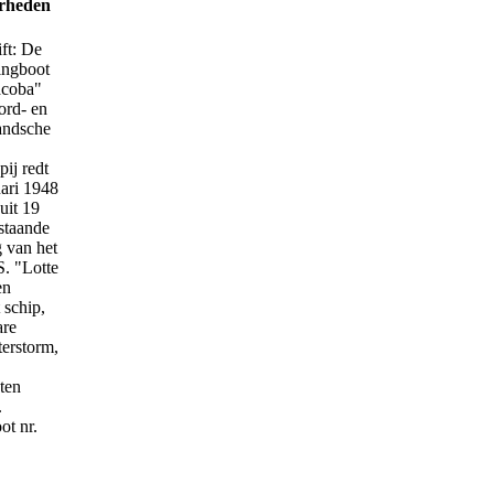
rheden
ft: De
ingboot
acoba"
ord- en
andsche
ij redt
ari 1948
uit 19
staande
 van het
. "Lotte
en
 schip,
are
erstorm,
ten
.
t nr.