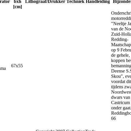
trator
bxh
Lithograaf/Drukker
Techniek
Handleiding
Bijzonde
[cm]
Onderschri
motorredd
"Neeltje J
van de No
Zuid-Holl
Redding-
Maatschapp
op 9 Febru
de gehele, 
koppen be
67x55
bemanning
sma
Deense S.S
Skou", ev
voordat dit
tijdens zw
Noordwest
dwars van
Castricum 
onder gaat
Reddingboo
66