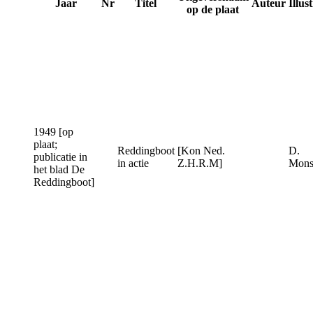
Jaar
Nr
Titel
Auteur
Illus
op de plaat
1949 [op
plaat;
Reddingboot
[Kon Ned.
D.
publicatie in
in actie
Z.H.R.M]
Mon
het blad De
Reddingboot]