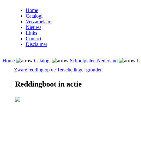
Home
Catalogi
Verzamelaars
Nieuws
Links
Contact
Disclaimer
Home
Catalogi
Schoolplaten Nederland
U
Zware redding op de Terschellinger gronden
Reddingboot in actie