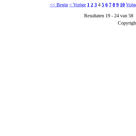
<< Begin
< Vorige
1
2
3
4
5
6
7
8
9
10
Volg
Resultaten 19 - 24 van 58
Copyrigh