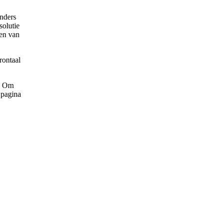
anders
solutie
ten van
rontaal
t: Om
 pagina