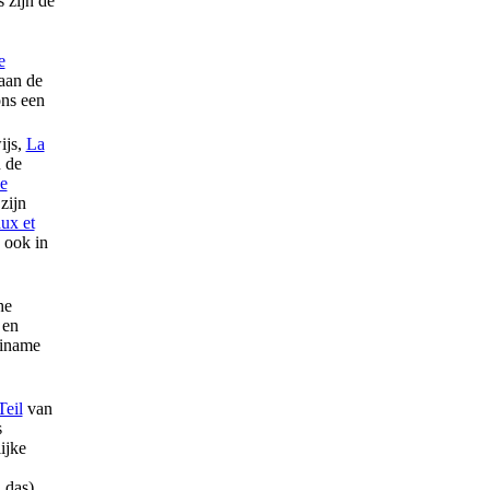
 zijn de
e
 aan de
ons een
ijs,
La
n de
e
zijn
ux et
 ook in
he
 en
riname
Teil
van
s
ijke
 das).