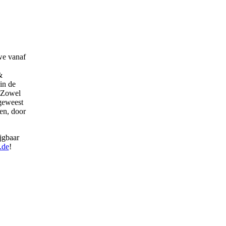
we vanaf
&
in de
. Zowel
 geweest
en, door
jgbaar
.de
!