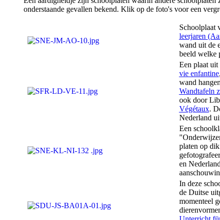
Een aardigheidje zijn schoolplaten waarin andere schoolplaten z
onderstaande gevallen bekend. Klik op de foto's voor een vergr
Schoolplaat v
leerjaren (A
wand uit de e
beeld welke p
Een plaat uit
vie enfantine
wand hangen 
Wandtafeln z
ook door Lib
Végétaux
. D
Nederland ui
Een schoolkla
"Onderwijzer
platen op dik
gefotografee
en Nederland
aanschouwin
In deze schoo
de Duitse uitg
momenteel ge
dierenvormen
Unterricht fü