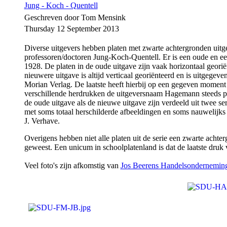
Jung - Koch - Quentell
Geschreven door Tom Mensink
Thursday 12 September 2013
Diverse uitgevers hebben platen met zwarte achtergronden uitge
professoren/doctoren Jung-Koch-Quentell. Er is een oude en ee
1928. De platen in de oude uitgave zijn vaak horizontaal geor
nieuwere uitgave is altijd verticaal georiënteerd en is uitg
Morian Verlag. De laatste heeft hierbij op een gegeven moment
verschillende herdrukken de uitgeversnaam Hagemann steeds prom
de oude uitgave als de nieuwe uitgave zijn verdeeld uit twee se
met soms totaal herschilderde afbeeldingen en soms nauwelijks 
J. Verhave.
Overigens hebben niet alle platen uit de serie een zwarte achte
geweest. Een unicum in schoolplatenland is dat de laatste druk
Veel foto's zijn afkomstig van
Jos Beerens Handelsondernemin