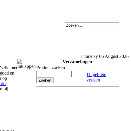
Thursday 06 August 2026
Verzamelingen
Product zoeken
s die met
fgoed en
Uitgebreid
n op
zoeken
rder
.
n bij