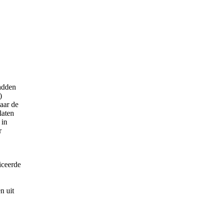
hadden
)
aar de
laten
 in
r
iceerde
n uit