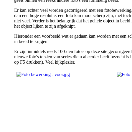
geeft binnen een reeks andere foto's een rommelig beeld.
Er kan echter veel worden gecorrigeerd met een fotobewerkingspr
dan een hoge resolutie: een foto kan mooi scherp zijn, met toc
niet veel. Verder is het belangrijk dat het gehele object in beeld
het object lijken te zijn afgeknipt.
Hieronder een voorbeeld wat er gedaan kan worden met een sche
in beeld te krijgen.
Er zijn inmiddels reeds 100-den foto's op deze site gecorrigee
nieuwe foto's te zien van series die u al eerder heeft bezocht 
op F5 drukken). Veel kijkplezier.