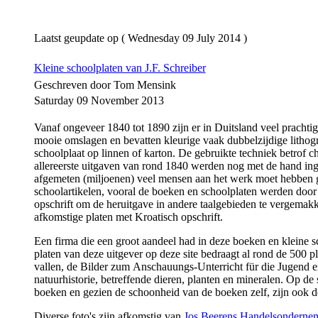
Laatst geupdate op ( Wednesday 09 July 2014 )
Kleine schoolplaten van J.F. Schreiber
Geschreven door Tom Mensink
Saturday 09 November 2013
Vanaf ongeveer 1840 tot 1890 zijn er in Duitsland veel pracht
mooie omslagen en bevatten kleurige vaak dubbelzijdige lithogr
schoolplaat op linnen of karton. De gebruikte techniek betrof
allereerste uitgaven van rond 1840 werden nog met de hand ingek
afgemeten (miljoenen) veel mensen aan het werk moet hebben ge
schoolartikelen, vooral de boeken en schoolplaten werden door g
opschrift om de heruitgave in andere taalgebieden te vergemakke
afkomstige platen met Kroatisch opschrift.
Een firma die een groot aandeel had in deze boeken en kleine sc
platen van deze uitgever op deze site bedraagt al rond de 500 p
vallen, de Bilder zum Anschauungs-Unterricht für die Jugend en
natuurhistorie, betreffende dieren, planten en mineralen. Op de
boeken en gezien de schoonheid van de boeken zelf, zijn ook 
Diverse foto's zijn afkomstig van
Jos Beerens Handelsonderne