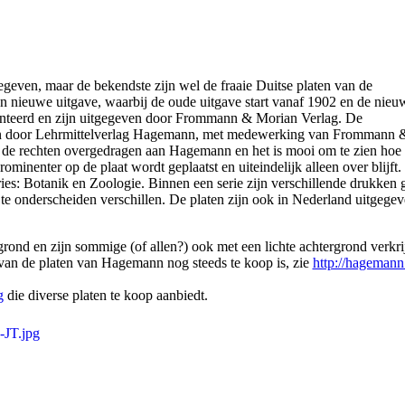
geven, maar de bekendste zijn wel de fraaie Duitse platen van de
n nieuwe uitgave, waarbij de oude uitgave start vanaf 1902 en de nieu
iënteerd en zijn uitgegeven door Frommann & Morian Verlag. De
egeven door Lehrmittelverlag Hagemann, met medewerking van Frommann 
 de rechten overgedragen aan Hagemann en het is mooi om te zien hoe 
inenter op de plaat wordt geplaatst en uiteindelijk alleen over blijft
ries: Botanik en Zoologie. Binnen een serie zijn verschillende drukken
te onderscheiden verschillen. De platen zijn ook in Nederland uitgegev
rgrond en zijn sommige (of allen?) ook met een lichte achtergrond verkri
 van de platen van Hagemann nog steeds te koop is, zie
http://hagemann
g
die diverse platen te koop aanbiedt.