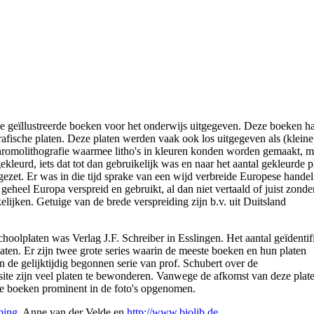
ige geïllustreerde boeken voor het onderwijs uitgegeven. Deze boeken 
afische platen. Deze platen werden vaak ook los uitgegeven als (kleine
 chromolithografie waarmee litho's in kleuren konden worden gemaakt, m
leurd, iets dat tot dan gebruikelijk was en naar het aantal gekleurde p
zet. Er was in die tijd sprake van een wijd verbreide Europese handel
eheel Europa verspreid en gebruikt, al dan niet vertaald of juist zonde
lijken. Getuige van de brede verspreiding zijn b.v. uit Duitsland
hoolplaten was Verlag J.F. Schreiber in Esslingen. Het aantal geïdentif
laten. Er zijn twee grote series waarin de meeste boeken en hun platen
 de gelijktijdig begonnen serie van prof. Schubert over de
 site zijn veel platen te bewonderen. Vanwege de afkomst van deze plate
de boeken prominent in de foto's opgenomen.
ming
, Anne van der Velde en
http://www.biolib.de
.