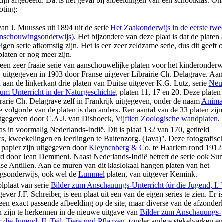
ijn afgebeeld. Dat is het geval bij afbeeldingen van een schoolklas. Ons
oting:
an J. Muusses uit 1894 uit de serie
Het Zaakonderwijs in de eerste twe
anschouwingsonderwijs)
. Het bijzondere van deze plaat is dat de platen
igen serie afkomstig zijn. Het is een zeer zeldzame serie, dus dit geeft 
laten er nog meer zijn.
 een zeer fraaie serie van aanschouwelijke platen voor het kinderonderw
, uitgegeven in 1903 door Franse uitgever Librairie Ch. Delagrave. Aa
aan de linkerkant drie platen van Duitse uitgever K.G. Lutz, serie
Neu
um Unterricht in der Naturgeschichte
, platen 11, 17 en 20. Deze platen 
rarie Ch. Delagrave zelf in Frankrijk uitgegeven, onder de naam
Anima
e volgorde van de platen is dan anders. Een aantal van de 33 platen zijn
tgegeven door C.A.J. van Dishoeck,
Vijftien Zoologische wandplaten
.
s in voormalig Nederlands-Indië. Dit is plaat 132 van 170, getiteld
s, kweekelingen en leerlingen te Buitenzorg. (Java)". Deze fotografisc
 papier zijn uitgegeven door
Kleynenberg & Co.
te Haarlem rond 1912
rd door Jean Demmeni. Naast Nederlands-Indië betreft de serie ook Su
se Antillen. Aan de muren van dit klaslokaal hangen platen van het
gsonderwijs, ook wel de
Lummel
platen, van uitgever Kemink.
lplaat van serie
Bilder zum Anschauungs-Unterricht für die Jugend, I. 
ever J.F. Schreiber, is een plaat uit een van de eigen series te zien. Er i
en exact passende afbeelding op de site, maar diverse van de afzonderl
 zijn te herkennen in de nieuwe uitgave van
Bilder zum Anschauungs-
r die Jugend, II. Teil, Tiere und Pflanzen
(onder andere stekelvarken en